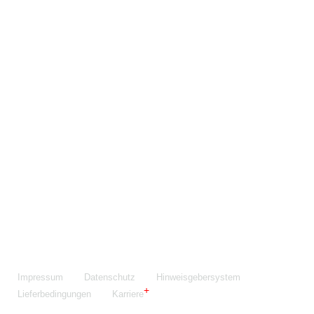
Maschinenfabrik NIEHOFF GmbH & Co. KG
Walter-Niehoff-Str. 2
91126 Schwabach
Anfahrt Google Maps
Fon:
+49 9122 977-0
E-Mail:
info@niehoff.de
Fax:
+49 9122 977-155
Impressum
Datenschutz
Hinweisgebersystem
Lieferbedingungen
Karriere