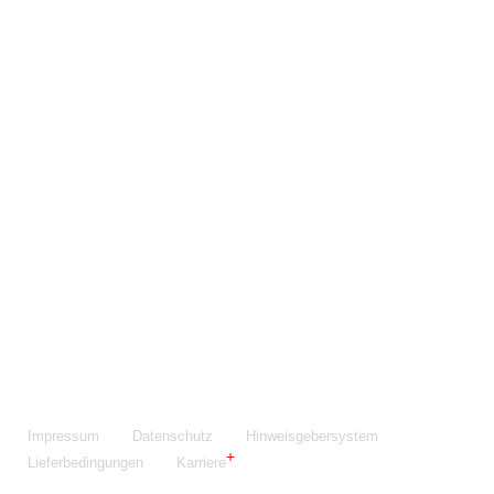
Maschinenfabrik NIEHOFF GmbH & Co. KG
Walter-Niehoff-Str. 2
91126 Schwabach
Anfahrt Google Maps
Fon:
+49 9122 977-0
E-Mail:
info@niehoff.de
Fax:
+49 9122 977-155
Impressum
Datenschutz
Hinweisgebersystem
Lieferbedingungen
Karriere