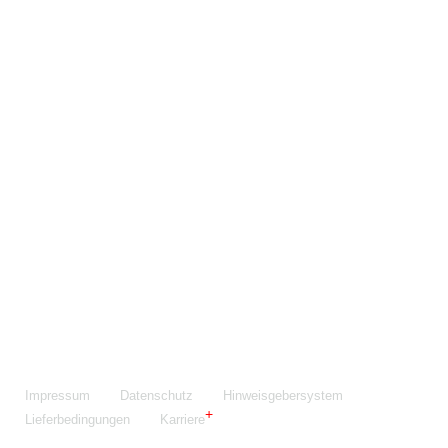
Maschinenfabrik NIEHOFF GmbH & Co. KG
Walter-Niehoff-Str. 2
91126 Schwabach
Anfahrt Google Maps
Fon:
+49 9122 977-0
E-Mail:
info@niehoff.de
Fax:
+49 9122 977-155
Impressum
Datenschutz
Hinweisgebersystem
Lieferbedingungen
Karriere