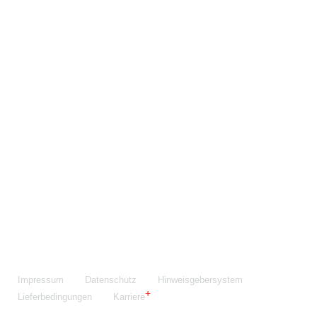
Maschinenfabrik NIEHOFF GmbH & Co. KG
Walter-Niehoff-Str. 2
91126 Schwabach
Anfahrt Google Maps
Fon:
+49 9122 977-0
E-Mail:
info@niehoff.de
Fax:
+49 9122 977-155
Impressum
Datenschutz
Hinweisgebersystem
Lieferbedingungen
Karriere