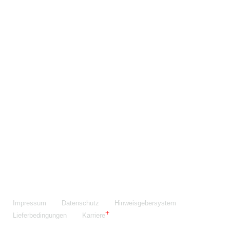
Maschinenfabrik NIEHOFF GmbH & Co. KG
Walter-Niehoff-Str. 2
91126 Schwabach
Anfahrt Google Maps
Fon:
+49 9122 977-0
E-Mail:
info@niehoff.de
Fax:
+49 9122 977-155
Impressum
Datenschutz
Hinweisgebersystem
Lieferbedingungen
Karriere