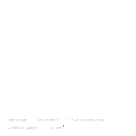
Maschinenfabrik NIEHOFF GmbH & Co. KG
Walter-Niehoff-Str. 2
91126 Schwabach
Anfahrt Google Maps
Fon:
+49 9122 977-0
E-Mail:
info@niehoff.de
Fax:
+49 9122 977-155
Impressum
Datenschutz
Hinweisgebersystem
Lieferbedingungen
Karriere