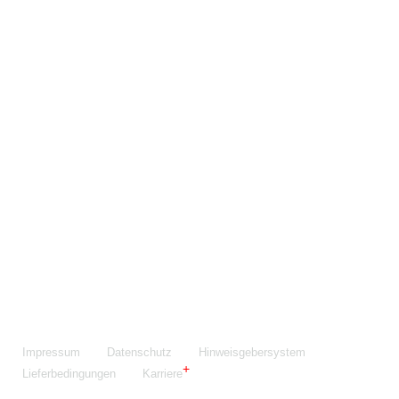
Maschinenfabrik NIEHOFF GmbH & Co. KG
Walter-Niehoff-Str. 2
91126 Schwabach
Anfahrt Google Maps
Fon:
+49 9122 977-0
E-Mail:
info@niehoff.de
Fax:
+49 9122 977-155
Impressum
Datenschutz
Hinweisgebersystem
Lieferbedingungen
Karriere