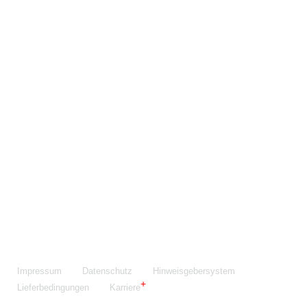
Maschinenfabrik NIEHOFF GmbH & Co. KG
Walter-Niehoff-Str. 2
91126 Schwabach
Anfahrt Google Maps
Fon:
+49 9122 977-0
E-Mail:
info@niehoff.de
Fax:
+49 9122 977-155
Impressum
Datenschutz
Hinweisgebersystem
Lieferbedingungen
Karriere