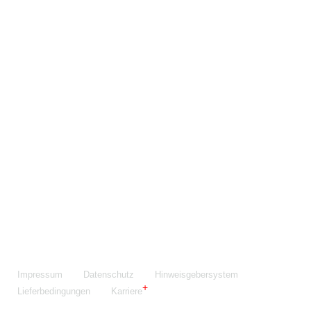
Maschinenfabrik NIEHOFF GmbH & Co. KG
Walter-Niehoff-Str. 2
91126 Schwabach
Anfahrt Google Maps
Fon:
+49 9122 977-0
E-Mail:
info@niehoff.de
Fax:
+49 9122 977-155
Impressum
Datenschutz
Hinweisgebersystem
Lieferbedingungen
Karriere