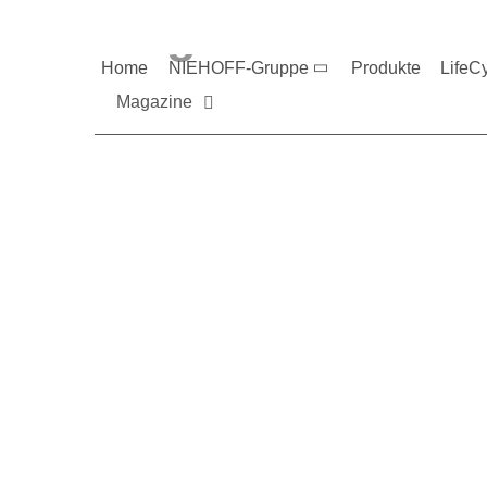
Magazine und V
Home
NIEHOFF-Gruppe
Produkte
LifeC
Magazine
Sie möchten mehr üb
Nehmen Sie gerne Ko