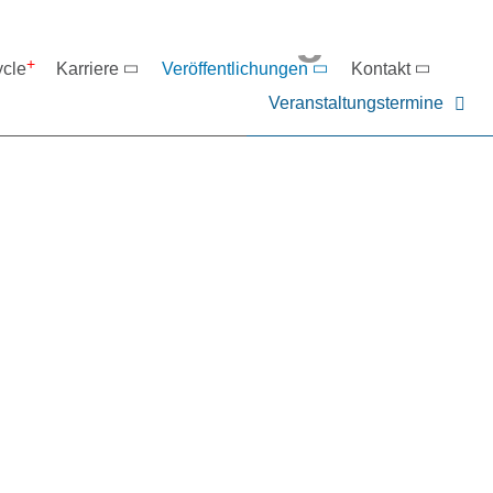
eranstaltungen
ycle
Karriere
Veröffentlichungen
Kontakt
Veranstaltungstermine
er NIEHOFF oder unsere P
ntakt zu uns auf.