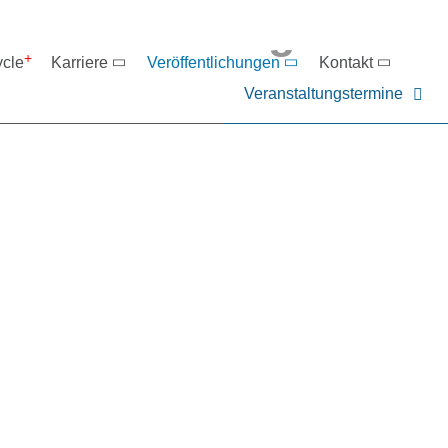
eranstaltungen
ycle
Karriere
Veröffentlichungen
Kontakt
Veranstaltungstermine
er NIEHOFF oder unsere P
ntakt zu uns auf.