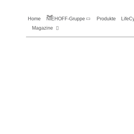
Magazine und V
Home
NIEHOFF-Gruppe
Produkte
LifeC
Magazine
Sie möchten mehr üb
Nehmen Sie gerne Ko