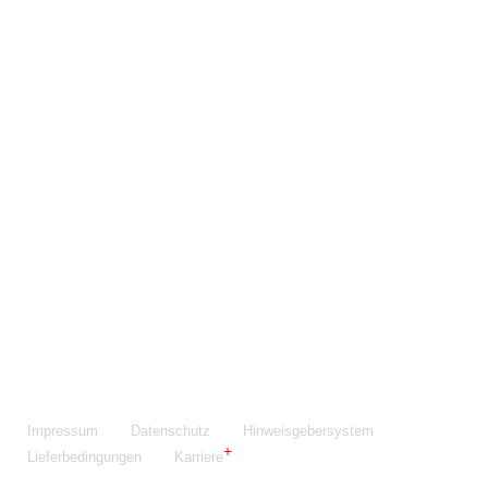
Maschinenfabrik NIEHOFF GmbH & Co. KG
Walter-Niehoff-Str. 2
91126 Schwabach
Anfahrt Google Maps
Fon:
+49 9122 977-0
E-Mail:
info@niehoff.de
Fax:
+49 9122 977-155
Impressum
Datenschutz
Hinweisgebersystem
Lieferbedingungen
Karriere