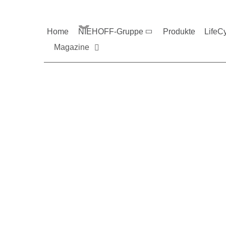
Magazine und V
Home
NIEHOFF-Gruppe
Produkte
LifeC
Magazine
Sie möchten mehr üb
Nehmen Sie gerne Ko