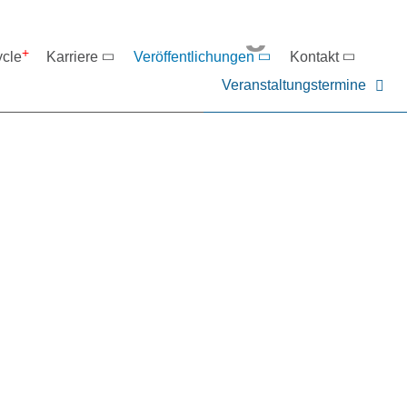
eranstaltungen
ycle
Karriere
Veröffentlichungen
Kontakt
Veranstaltungstermine
er NIEHOFF oder unsere P
ntakt zu uns auf.