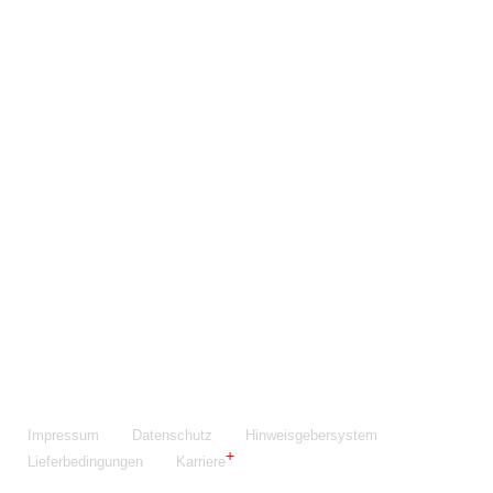
Maschinenfabrik NIEHOFF GmbH & Co. KG
Walter-Niehoff-Str. 2
91126 Schwabach
Anfahrt Google Maps
Fon:
+49 9122 977-0
E-Mail:
info@niehoff.de
Fax:
+49 9122 977-155
Impressum
Datenschutz
Hinweisgebersystem
Lieferbedingungen
Karriere