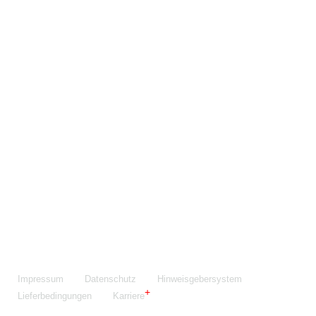
Maschinenfabrik NIEHOFF GmbH & Co. KG
Walter-Niehoff-Str. 2
91126 Schwabach
Anfahrt Google Maps
Fon:
+49 9122 977-0
E-Mail:
info@niehoff.de
Fax:
+49 9122 977-155
Impressum
Datenschutz
Hinweisgebersystem
Lieferbedingungen
Karriere