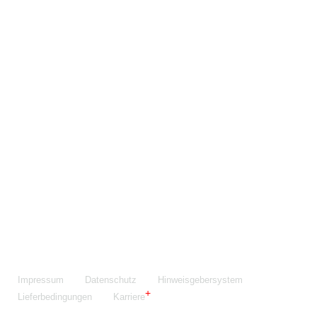
Maschinenfabrik NIEHOFF GmbH & Co. KG
Walter-Niehoff-Str. 2
91126 Schwabach
Anfahrt Google Maps
Fon:
+49 9122 977-0
E-Mail:
info@niehoff.de
Fax:
+49 9122 977-155
Impressum
Datenschutz
Hinweisgebersystem
Lieferbedingungen
Karriere