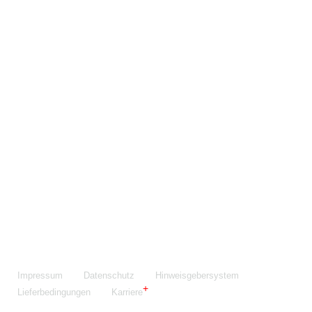
Maschinenfabrik NIEHOFF GmbH & Co. KG
Walter-Niehoff-Str. 2
91126 Schwabach
Anfahrt Google Maps
Fon:
+49 9122 977-0
E-Mail:
info@niehoff.de
Fax:
+49 9122 977-155
Impressum
Datenschutz
Hinweisgebersystem
Lieferbedingungen
Karriere