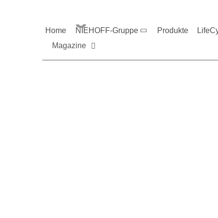
Magazine und V
Home
NIEHOFF-Gruppe
Produkte
LifeC
Magazine
Sie möchten mehr üb
Nehmen Sie gerne Ko