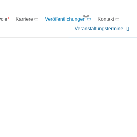
eranstaltungen
ycle
Karriere
Veröffentlichungen
Kontakt
Veranstaltungstermine
er NIEHOFF oder unsere P
ntakt zu uns auf.