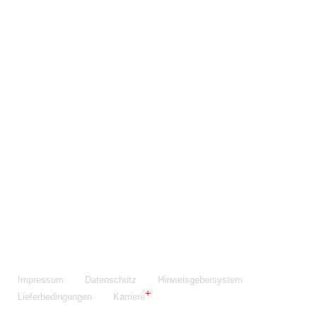
Maschinenfabrik NIEHOFF GmbH & Co. KG
Walter-Niehoff-Str. 2
91126 Schwabach
Anfahrt Google Maps
Fon:
+49 9122 977-0
E-Mail:
info@niehoff.de
Fax:
+49 9122 977-155
Impressum
Datenschutz
Hinweisgebersystem
Lieferbedingungen
Karriere