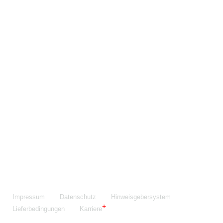
Maschinenfabrik NIEHOFF GmbH & Co. KG
Walter-Niehoff-Str. 2
91126 Schwabach
Anfahrt Google Maps
Fon:
+49 9122 977-0
E-Mail:
info@niehoff.de
Fax:
+49 9122 977-155
Impressum
Datenschutz
Hinweisgebersystem
Lieferbedingungen
Karriere