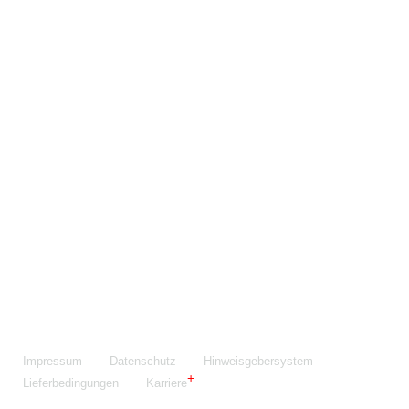
Maschinenfabrik NIEHOFF GmbH & Co. KG
Walter-Niehoff-Str. 2
91126 Schwabach
Anfahrt Google Maps
Fon:
+49 9122 977-0
E-Mail:
info@niehoff.de
Fax:
+49 9122 977-155
Impressum
Datenschutz
Hinweisgebersystem
Lieferbedingungen
Karriere