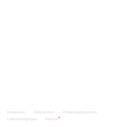
Maschinenfabrik NIEHOFF GmbH & Co. KG
Walter-Niehoff-Str. 2
91126 Schwabach
Anfahrt Google Maps
Fon:
+49 9122 977-0
E-Mail:
info@niehoff.de
Fax:
+49 9122 977-155
Impressum
Datenschutz
Hinweisgebersystem
Lieferbedingungen
Karriere