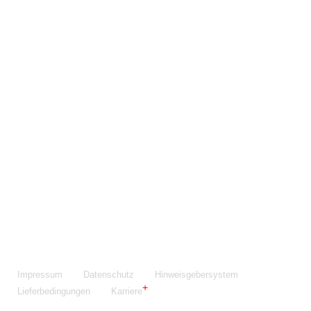
Maschinenfabrik NIEHOFF GmbH & Co. KG
Walter-Niehoff-Str. 2
91126 Schwabach
Anfahrt Google Maps
Fon:
+49 9122 977-0
E-Mail:
info@niehoff.de
Fax:
+49 9122 977-155
Impressum
Datenschutz
Hinweisgebersystem
Lieferbedingungen
Karriere