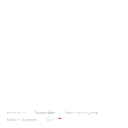
Maschinenfabrik NIEHOFF GmbH & Co. KG
Walter-Niehoff-Str. 2
91126 Schwabach
Anfahrt Google Maps
Fon:
+49 9122 977-0
E-Mail:
info@niehoff.de
Fax:
+49 9122 977-155
Impressum
Datenschutz
Hinweisgebersystem
Lieferbedingungen
Karriere