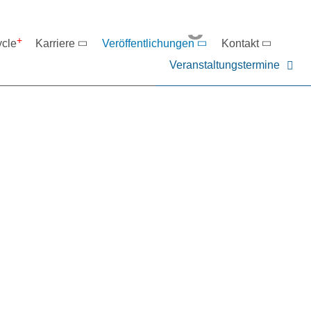
eranstaltungen
ycle
Karriere
Veröffentlichungen
Kontakt
Veranstaltungstermine
er NIEHOFF oder unsere P
ntakt zu uns auf.