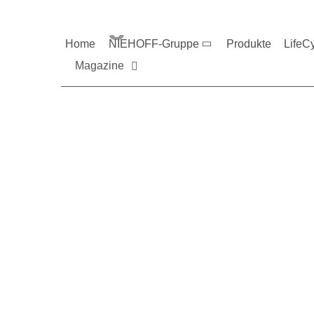
Magazine und V
Home
NIEHOFF-Gruppe
Produkte
LifeC
Magazine
Sie möchten mehr üb
Nehmen Sie gerne Ko