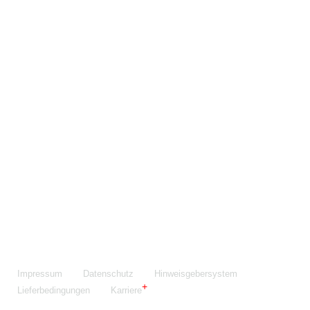
Maschinenfabrik NIEHOFF GmbH & Co. KG
Walter-Niehoff-Str. 2
91126 Schwabach
Anfahrt Google Maps
Fon:
+49 9122 977-0
E-Mail:
info@niehoff.de
Fax:
+49 9122 977-155
Impressum
Datenschutz
Hinweisgebersystem
Lieferbedingungen
Karriere