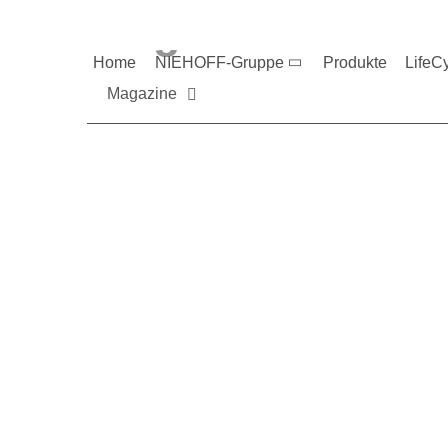
Magazine und V
Home
NIEHOFF-Gruppe
Produkte
LifeC
Magazine
Sie möchten mehr üb
Nehmen Sie gerne Ko