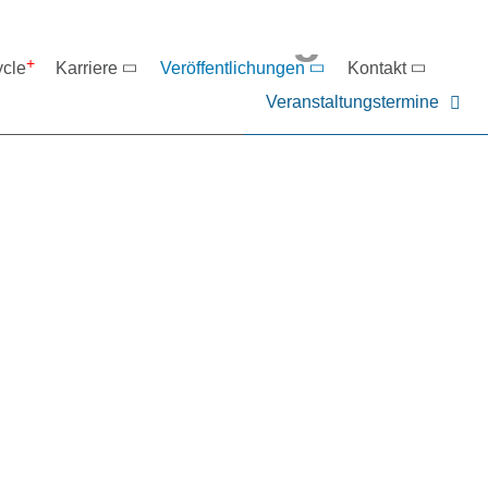
eranstaltungen
ycle
Karriere
Veröffentlichungen
Kontakt
Veranstaltungstermine
er NIEHOFF oder unsere P
ntakt zu uns auf.