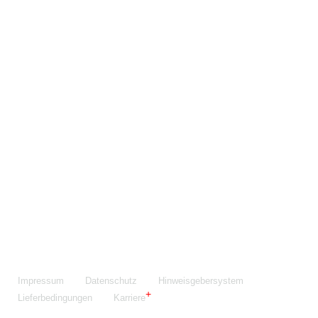
Maschinenfabrik NIEHOFF GmbH & Co. KG
Walter-Niehoff-Str. 2
91126 Schwabach
Anfahrt Google Maps
Fon:
+49 9122 977-0
E-Mail:
info@niehoff.de
Fax:
+49 9122 977-155
Impressum
Datenschutz
Hinweisgebersystem
Lieferbedingungen
Karriere