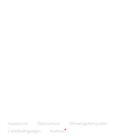
Maschinenfabrik NIEHOFF GmbH & Co. KG
Walter-Niehoff-Str. 2
91126 Schwabach
Anfahrt Google Maps
Fon:
+49 9122 977-0
E-Mail:
info@niehoff.de
Fax:
+49 9122 977-155
Impressum
Datenschutz
Hinweisgebersystem
Lieferbedingungen
Karriere