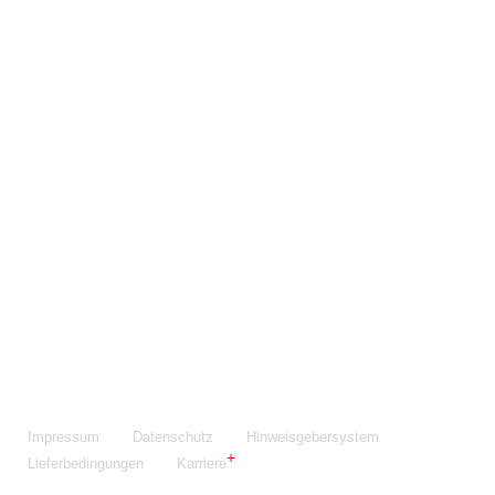
Maschinenfabrik NIEHOFF GmbH & Co. KG
Walter-Niehoff-Str. 2
91126 Schwabach
Anfahrt Google Maps
Fon:
+49 9122 977-0
E-Mail:
info@niehoff.de
Fax:
+49 9122 977-155
Impressum
Datenschutz
Hinweisgebersystem
Lieferbedingungen
Karriere