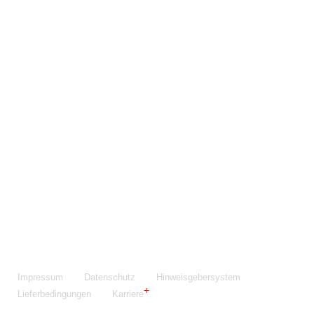
Maschinenfabrik NIEHOFF GmbH & Co. KG
Walter-Niehoff-Str. 2
91126 Schwabach
Anfahrt Google Maps
Fon:
+49 9122 977-0
E-Mail:
info@niehoff.de
Fax:
+49 9122 977-155
Impressum
Datenschutz
Hinweisgebersystem
Lieferbedingungen
Karriere