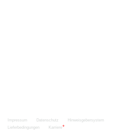
Maschinenfabrik NIEHOFF GmbH & Co. KG
Walter-Niehoff-Str. 2
91126 Schwabach
Anfahrt Google Maps
Fon:
+49 9122 977-0
E-Mail:
info@niehoff.de
Fax:
+49 9122 977-155
Impressum
Datenschutz
Hinweisgebersystem
Lieferbedingungen
Karriere