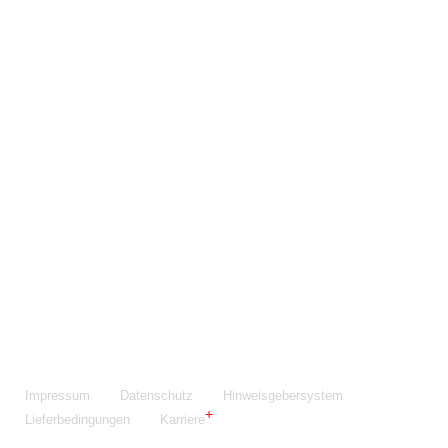
Maschinenfabrik NIEHOFF GmbH & Co. KG
Walter-Niehoff-Str. 2
91126 Schwabach
Anfahrt Google Maps
Fon:
+49 9122 977-0
E-Mail:
info@niehoff.de
Fax:
+49 9122 977-155
Impressum
Datenschutz
Hinweisgebersystem
Lieferbedingungen
Karriere