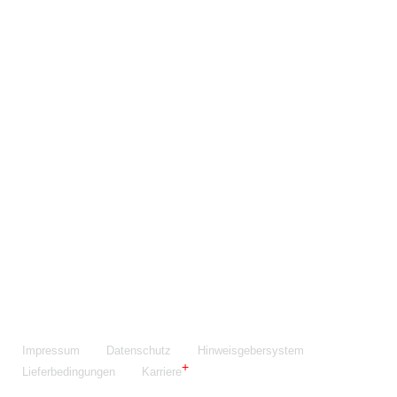
Maschinenfabrik NIEHOFF GmbH & Co. KG
Walter-Niehoff-Str. 2
91126 Schwabach
Anfahrt Google Maps
Fon:
+49 9122 977-0
E-Mail:
info@niehoff.de
Fax:
+49 9122 977-155
Impressum
Datenschutz
Hinweisgebersystem
Lieferbedingungen
Karriere