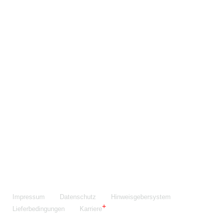
Maschinenfabrik NIEHOFF GmbH & Co. KG
Walter-Niehoff-Str. 2
91126 Schwabach
Anfahrt Google Maps
Fon:
+49 9122 977-0
E-Mail:
info@niehoff.de
Fax:
+49 9122 977-155
Impressum
Datenschutz
Hinweisgebersystem
Lieferbedingungen
Karriere