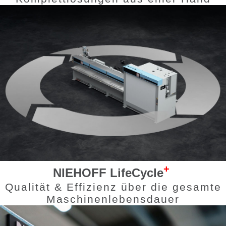
Für maximalen Output bieten wir
+
COMMISSION Services - für einen leistungsstarken Start
+
OPERATE Services - für maximale Sicherheit und Effizienz
im Betrieb
+
Support Services - für professionelle Unterstützung
+
Modernize Services - für die Verlängerung der Lebensdauer
Weiter
+
NIEHOFF LifeCycle
Qualität & Effizienz über die gesamte
Maschinenlebensdauer
Bei uns finden Sie für jeden Bereich den richtigen
Ansprechpartner.