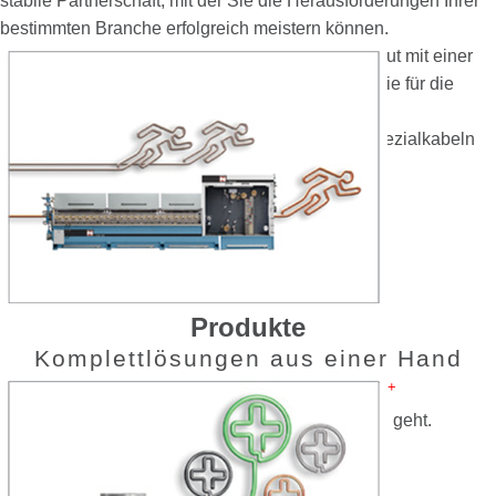
stabile Partnerschaft, mit der Sie die Herausforderungen Ihrer
bestimmten Branche erfolgreich meistern können.
Die Maschinenfabrik NIEHOFF entwickelt und baut mit einer
mehr als 70-jährigen Erfahrung alle Maschinen, die für die
Produktion von Drähten aus NE-Metallen und die
Weiterverarbeitung zu Automobil-, Daten- und Spezialkabeln
benötigt werden.
weiter
Produkte
Komplettlösungen aus einer Hand
+
Vertrauen Sie einfach unseren NIEHOFF Original
Spezialisten, wenn es um echtes Expertenwissen geht.
Wir bieten Ihnen
+
Original
Verschleißteile