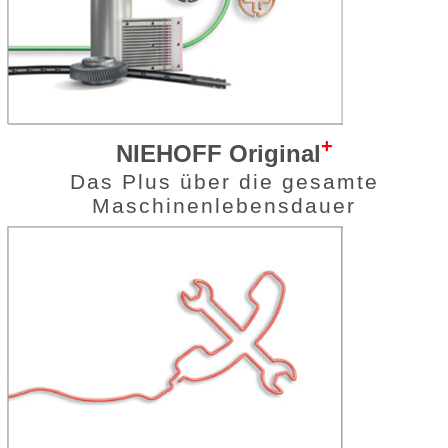
+
Original
Ersatzteile
+
Original
Service
+
Original
Modernisierungsmaßnahmen
weiter
+
NIEHOFF Original
Das Plus über die gesamte
Maschinenlebensdauer
Bei uns finden Sie für jeden Bereich den richtigen
Ansprechpartner.
Nehmen Sie Kontakt mit uns auf.
Weltweit
Verkauf Maschinen
Original
+