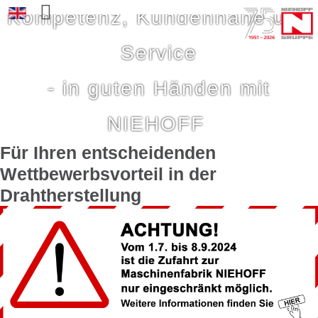
Kompetenz, Kundennähe und
Sprache auswählen
Service
- in guten Händen mit
NIEHOFF
Für Ihren entscheidenden
Wettbewerbs­vorteil in der
Drahtherstellung