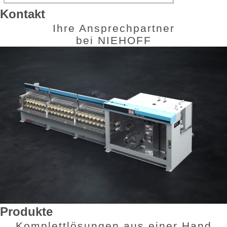
Kontakt
Ihre Ansprechpartner
bei NIEHOFF
Die Maschinenfabrik NIEHOFF entwickelt und baut mit einer
mehr als 70-jährigen Erfahrung alle Maschinen, die für die
Produktion von Drähten aus NE-Metallen und die
Weiterverarbeitung zu Automobil-, Daten- und Spezialkabeln
benötigt werden.
Weiter
Produkte
Komplettlösungen aus einer Hand